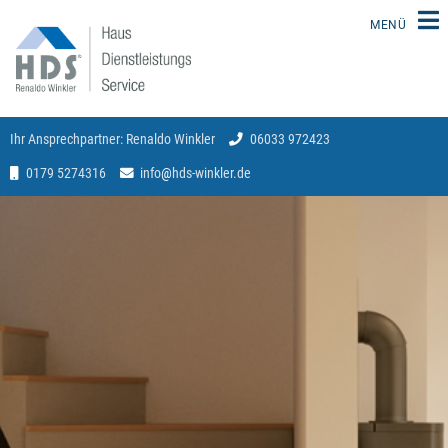
MENÜ
Ihr Ansprechpartner: Renaldo Winkler
06033 972423
Home
0179 5274316
info
@
hds-winkler.de
Leistungen
Referenzen
Einsatzgebiet
Kontakt